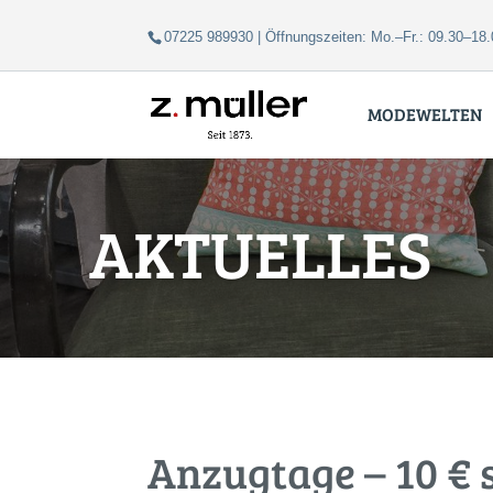
Zum
Zur
07225 989930 | Öffnungszeiten: Mo.–Fr.: 09.30–18.
Inhalt
Navigation
springen
springen
MODEWELTEN
AKTUELLES
Anzugtage – 10 € 