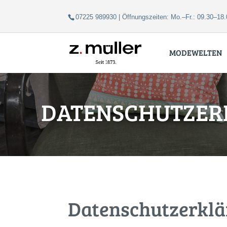
Zum
Zur
07225 989930 | Öffnungszeiten: Mo.–Fr.: 09.30–18.
Inhalt
Navigation
springen
springen
MODEWELTEN
DATENSCHUTZER
Datenschutz­erkl