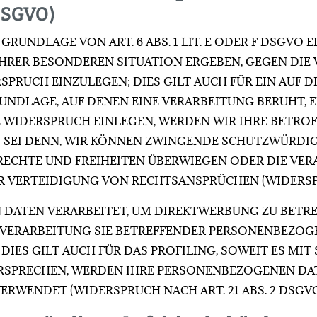
DSGVO)
UNDLAGE VON ART. 6 ABS. 1 LIT. E ODER F DSGVO E
 IHRER BESONDEREN SITUATION ERGEBEN, GEGEN DIE
RUCH EINZULEGEN; DIES GILT AUCH FÜR EIN AUF 
RUNDLAGE, AUF DENEN EINE VERARBEITUNG BERUHT, 
 WIDERSPRUCH EINLEGEN, WERDEN WIR IHRE BETR
S SEI DENN, WIR KÖNNEN ZWINGENDE SCHUTZWÜRDI
 RECHTE UND FREIHEITEN ÜBERWIEGEN ODER DIE VE
ERTEIDIGUNG VON RECHTSANSPRÜCHEN (WIDERSPRUC
ATEN VERARBEITET, UM DIREKTWERBUNG ZU BETREIB
E VERARBEITUNG SIE BETREFFENDER PERSONENBEZO
DIES GILT AUCH FÜR DAS PROFILING, SOWEIT ES MI
ERSPRECHEN, WERDEN IHRE PERSONENBEZOGENEN DA
RWENDET (WIDERSPRUCH NACH ART. 21 ABS. 2 DSGVO