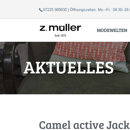
Zum
Zur
07225 989930 | Öffnungszeiten: Mo.–Fr.: 09.30–18.
Inhalt
Navigation
springen
springen
MODEWELTEN
AKTUELLES
Camel active Jac