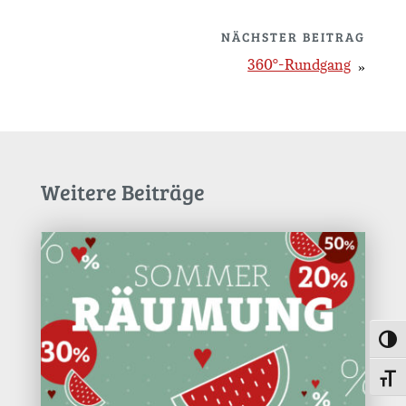
NÄCHSTER BEITRAG
360°-Rundgang
Weitere Beiträge
Umsc
Schri