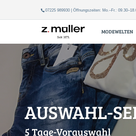
Zum
Zur
07225 989930 | Öffnungszeiten: Mo.–Fr.: 09.30–18.
Inhalt
Navigation
springen
springen
MODEWELTEN
AUSWAHL-SE
5 Tage-Vorauswahl