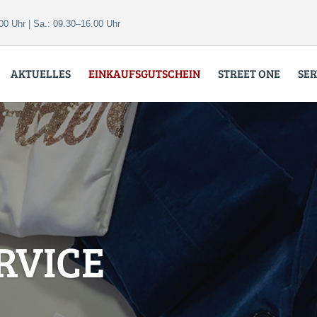
00 Uhr | Sa.: 09.30–16.00 Uhr
AKTUELLES
EINKAUFSGUTSCHEIN
STREET ONE
SER
RVICE